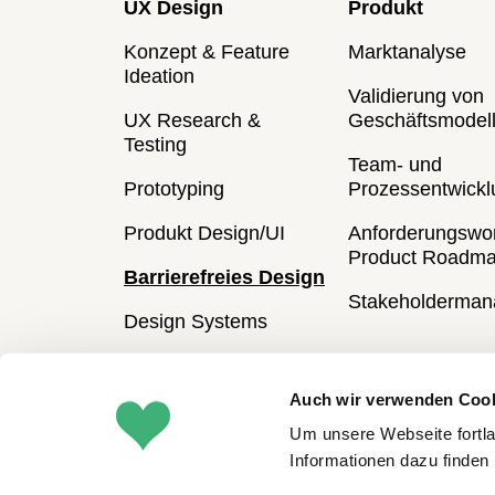
UX Design
Produkt
Konzept & Feature
Marktanalyse
Ideation
Validierung von
UX Research &
Geschäftsmodel
Testing
Team- und
Prototyping
Prozessentwickl
Produkt Design/UI
Anforderungswo
Product Roadm
Barrierefreies Design
Stakeholderma
Design Systems
Auch wir verwenden Cook
Um unsere Webseite fortla
Informationen dazu finden
Blog
Presse
Impressum
Datensc