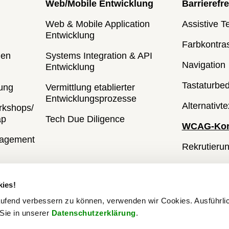
Web/Mobile Entwicklung
Barrierefre
Web & Mobile Application
Assistive T
Entwicklung
Farbkontra
len
Systems Integration & API
Navigation
Entwicklung
Tastaturbed
ung
Vermittlung etablierter
Entwicklungsprozesse
Alternativte
rkshops/
ap
Tech Due Diligence
WCAG-Kon
nagement
Rekrutieru
Usability-T
ies!
Testergebn
ufend verbessern zu können, verwenden wir Cookies. Ausführli
 Sie in unserer
Datenschutzerklärung
.
hutz
Accessibility Statement
Code of Conduct
A