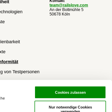
Kontakt
iheit
team@railslove.com
An der Bottmühle 5
echnologien
50678 Köln
ste
ienbarkeit
xte
formität
ng von Testpersonen
ests
isanalyse
Cookies zulassen
che
Nur notwendige Cookies
GB
verwenden