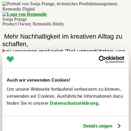
Sonja Prange
Product Owner, Remondis Binity
Mehr Nachhaltigkeit im kreativen Alltag zu
schaffen,
bei unserem makerist-Ziel unterstützten uns
die Entwickler:innen von Railslove. Die
Programmierung der makerist Augmented-
Reality-App (Rails, React Native) sowie
Auch wir verwenden Cookies!
deren API übernahm das Team von
Railslove für uns. Seit 2013, den Anfängen
Um unsere Webseite fortlaufend verbessern zu können,
verwenden wir Cookies. Ausführliche Informationen dazu
von makerist, ist Railslove für uns ein
finden Sie in unserer
Datenschutzerklärung
.
vertrauenswürdiger Partner. Wir schätzen
vor allem die kollaborative Unterstützung
des erfahrenen Development-Teams.
Details zeigen