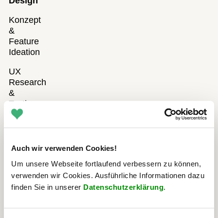
Design
Konzept
&
Feature
Ideation
UX
Research
&
Testing
Prototyping
Produkt
Auch wir verwenden Cookies!
Design/UI
Um unsere Webseite fortlaufend verbessern zu können,
Barrierefreies
verwenden wir Cookies. Ausführliche Informationen dazu
Design
finden Sie in unserer
Datenschutzerklärung
.
Design
Systems