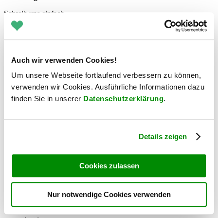
Schreib uns einfach
Schau dir alle Blogs an
Jetzt Kontakt aufnehmen
UX
Auch wir verwenden Cookies!
Design
Um unsere Webseite fortlaufend verbessern zu können,
Konzept
verwenden wir Cookies. Ausführliche Informationen dazu
&
finden Sie in unserer
Datenschutzerklärung
.
Feature
Ideation
Details zeigen
UX
Research
&
Cookies zulassen
Testing
Prototyping
Nur notwendige Cookies verwenden
Produkt